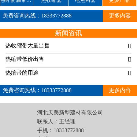
热缩防腐带竞价
热收缩套
电热熔套
更多产品
免费咨询热线：
18333772888
更多内容
新闻资讯
热收缩带大量出售

热缩带低价出售

热缩带的用途

免费咨询热线：
18333772888
更多内容
河北天美新型建材有限公司
联系人：王经理
手机：18333772888