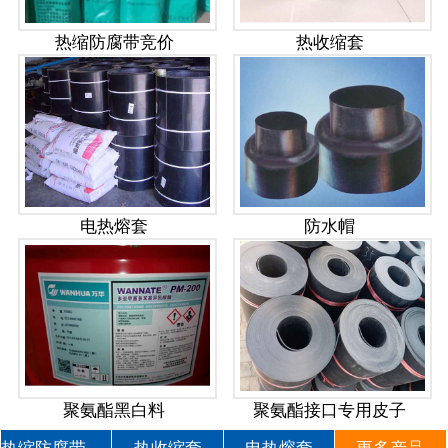
热缩防腐带竞价
热收缩套
电热熔套
防水帽
聚氨酯黑白料
聚氨酯接口专用皮子