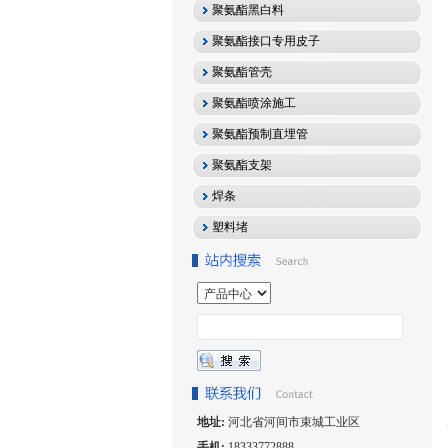
聚氨酯黑白料
聚氨酯接口专用皮子
聚氨酯管壳
聚氨酯喷涂施工
聚氨酯预制直埋管
聚氨酯支架
焊条
塑料堵
地址:
河北省河间市束城工业区
手机:
18333772888