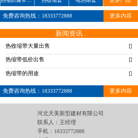
热缩防腐带竞价
热收缩套
电热熔套
更多产品
免费咨询热线：
18333772888
更多内容
新闻资讯
热收缩带大量出售

热缩带低价出售

热缩带的用途

免费咨询热线：
18333772888
更多内容
河北天美新型建材有限公司
联系人：王经理
手机：18333772888