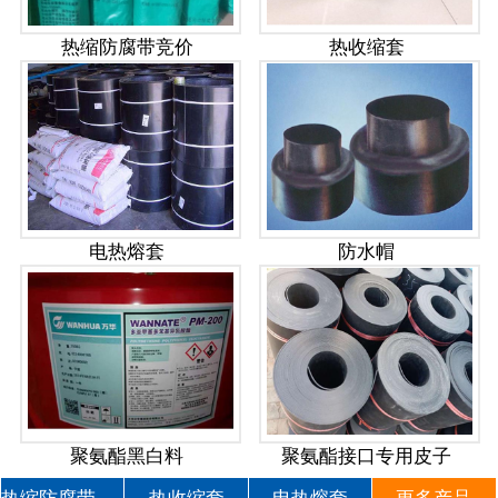
热缩防腐带竞价
热收缩套
电热熔套
防水帽
聚氨酯黑白料
聚氨酯接口专用皮子