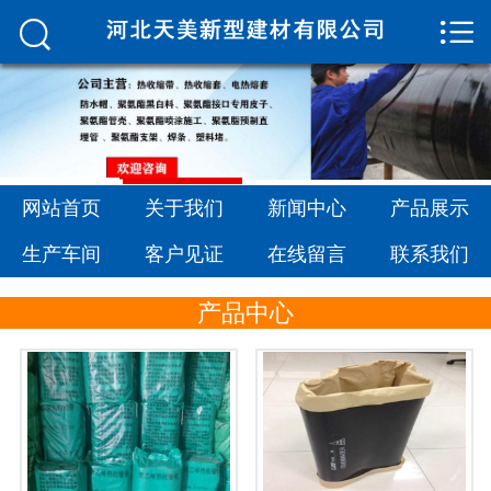


网站首页

关于我们
新闻中心
产品展示
网站首页
关于我们
新闻中心
产品展示
生产车间
生产车间
客户见证
在线留言
联系我们
客户见证
产品中心
在线留言
联系我们