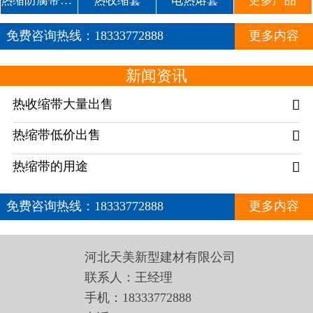
热缩防腐带竞价
热收缩套
电热熔套
更多产品
免费咨询热线：
18333772888
更多内容
新闻资讯
热收缩带大量出售

热缩带低价出售

热缩带的用途

免费咨询热线：
18333772888
更多内容
河北天美新型建材有限公司
联系人：王经理
手机：18333772888