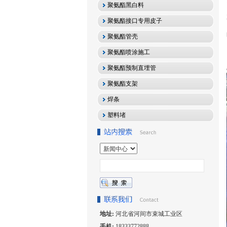
聚氨酯黑白料
聚氨酯接口专用皮子
聚氨酯管壳
聚氨酯喷涂施工
聚氨酯预制直埋管
聚氨酯支架
焊条
塑料堵
地址:
河北省河间市束城工业区
手机:
18333772888