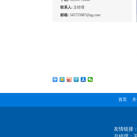
联系人:
王经理
邮箱:
545755987@qq.com
首页
关
友情链接
总经理：王