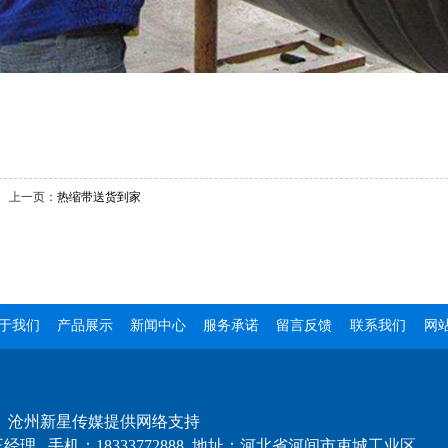
上一页：
热缩带送货到家
于我们
产品展示
新闻中心
服务承诺
留言反馈
联系我们
网
：
沧州新星传媒提供网络支持
经理 手机：18333772888 地址：河北省河间市束城工业区